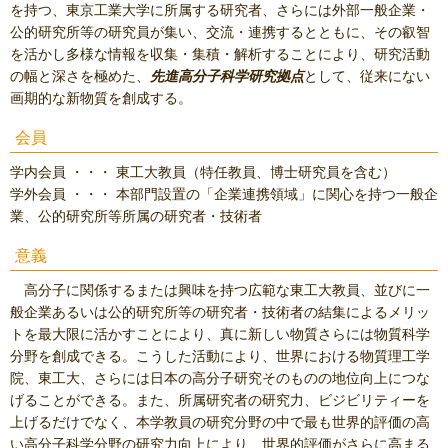
を持つ、東京工業大学に所属する研究者、さらには外部一般企業・
公的研究所等の研究員が集い、交流・連携するとともに、その叡智
を活かし多様な情報を収集・集積・解析することにより、研究活動
の幅と深さを極めた、
先進高分子科学研究拠点
として、従来にない
画期的な新物質を創成する。
会員
学内会員 ・・・ 東工大教員（特任教員、博士研究員を含む）
学外会員 ・・・ 本部門設置の「企業連携領域」に関心を持つ一般企
業、公的研究所等所属の研究者・技術者
意義
高分子に関係するまたは興味を持つ広範な東工大教員、並びに一
般企業あるいは公的研究所等の研究者・技術者の結集によるメリッ
トを最大限に活かすことにより、真に新しい物質さらには物質科学
分野を創成できる。こうした活動により、世界における物質理工学
院、東工大、さらには日本の高分子研究そのものの地位向上につな
げることができる。また、所属研究者の研究力、ビジビリティーを
上げるだけでなく、本学教員の研究分野の中で最も世界的評価の高
い高分子科学分野の研究力向上により、世界的評価がさらに高まる