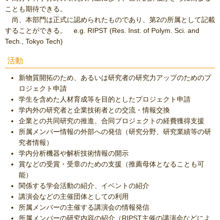
ことも期待できる。
尚、本部門は正式に認められたものであり、第2の所属として記載
することができる。 e.g. RIPST (Res. Inst. of Polym. Sci. and
Tech., Tokyo Tech)
活動
新物質開拓のため、あるいは研究者の研究力アップのためのプ
ロジェクト申請
学生を含めた人材育成等を目的としたプロジェクト申請
学内外の研究者と企業技術者との交流・情報交換
企業との共同研究の推進、合同プロジェクトの経費獲得支援
所属メンバー情報の外部への発信（研究分野、研究業績等の研
究者情報）
学内分析機器や解析技術情報の開示
賞などの受賞・受章のための支援（推薦母体となることも可
能）
関係する学会活動の紹介、イベントの紹介
講演会などの主催団体としての利用
所属メンバーの主催する講演会の情報発信
所属メンバーの研究内容の紹介（RIPST主催の講演会などによ